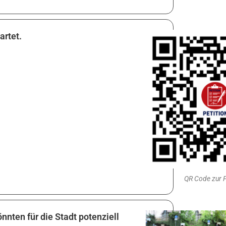
artet.
QR Code zur P
nten für die Stadt potenziell