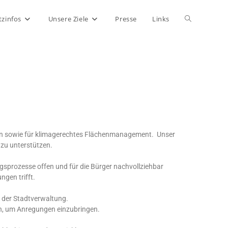
tzinfos
Unsere Ziele
Presse
Links
en sowie für klimagerechtes Flächenmanagement. Unser
 zu unterstützen.
gsprozesse offen und für die Bürger nachvollziehbar
gen trifft.
d der Stadtverwaltung.
n, um Anregungen einzubringen.