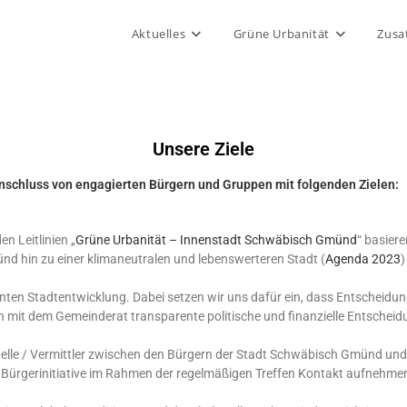
Aktuelles
Grüne Urbanität
Zusa
Unsere Ziele
schluss von engagierten Bürgern und Gruppen mit folgenden Zielen:
en Leitlinien „
Grüne Urbanität – Innenstadt Schwäbisch Gmünd
“ basier
ünd hin zu einer klimaneutralen und lebenswerteren Stadt (
Agenda 2023
)
nten Stadtentwicklung. Dabei setzen wir uns dafür ein, dass Entscheidun
it dem Gemeinderat transparente politische und finanzielle Entscheidun
ttstelle / Vermittler zwischen den Bürgern der Stadt Schwäbisch Gmünd un
Bürgerinitiative im Rahmen der regelmäßigen Treffen Kontakt aufnehme